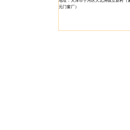
地址：天津市宁河区大北涧镇立新村（
元门窗厂）