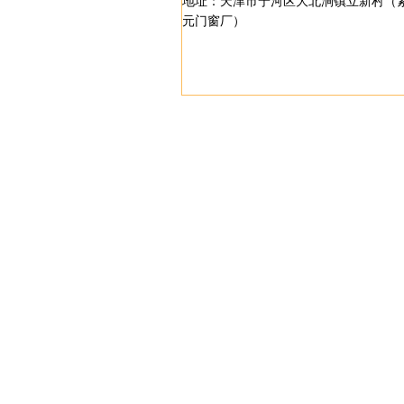
地址：天津市宁河区大北涧镇立新村（
元门窗厂）